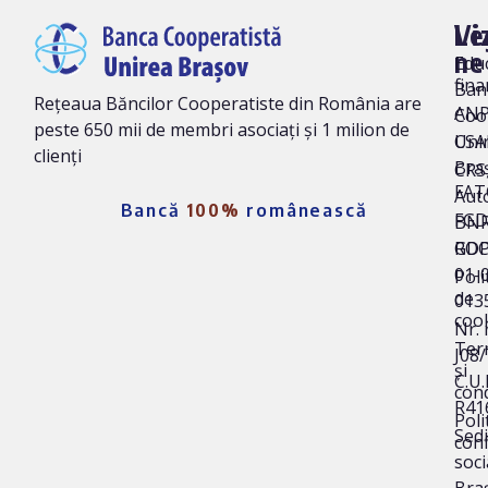
Vi
Le
ne
Edu
fina
Ban
Rețeaua Băncilor Cooperatiste din România are
AN
Coo
peste 650 mii de membri asociați și 1 milion de
Uni
CSA
clienți
Bra
CRS 
FAT
Auto
Bancă
100%
românească
FG
BNR
ROC
GD
01-
Poli
de
013
coo
Nr. 
Ter
J08
și
C.U.I
cond
R41
Poli
Sedi
conf
soci
Bra