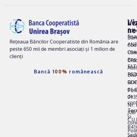
Vi
Le
ne
Edu
fina
Ban
Rețeaua Băncilor Cooperatiste din România are
AN
Coo
peste 650 mii de membri asociați și 1 milion de
Uni
CSA
clienți
Bra
CRS 
FAT
Auto
Bancă
100%
românească
FG
BNR
ROC
GD
01-
Poli
de
013
coo
Nr. 
Ter
J08
și
C.U.I
cond
R41
Poli
Sedi
conf