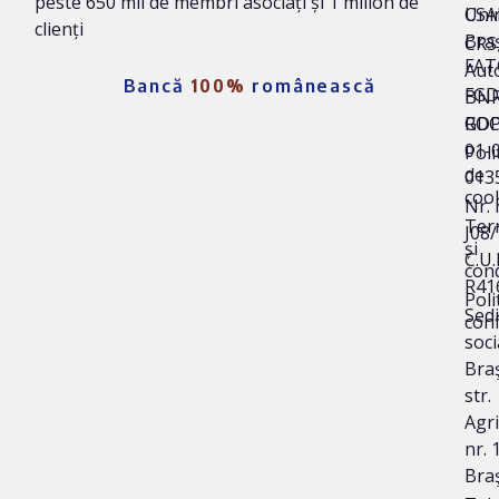
peste 650 mii de membri asociați și 1 milion de
Uni
CSA
clienți
Bra
CRS 
FAT
Auto
Bancă
100%
românească
FG
BNR
ROC
GD
01-
Poli
de
013
coo
Nr. 
Ter
J08
și
C.U.I
cond
R41
Poli
Sedi
conf
soci
Bra
str.
Agri
nr. 1
Bra