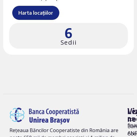
Harta locațiilor
6
Sedii
Vi
Le
ne
Edu
fina
Ban
Rețeaua Băncilor Cooperatiste din România are
AN
Coo