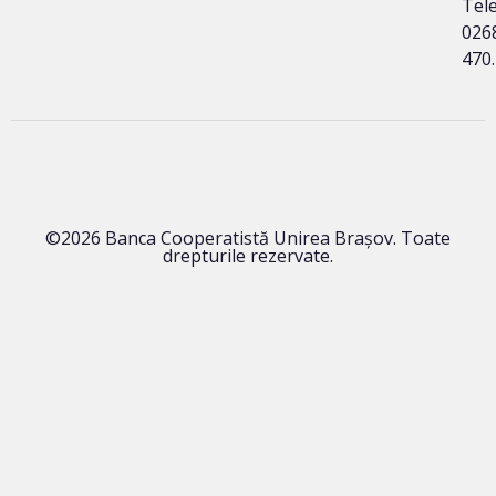
Tele
026
470
©2026 Banca Cooperatistă Unirea Brașov. Toate
drepturile rezervate.